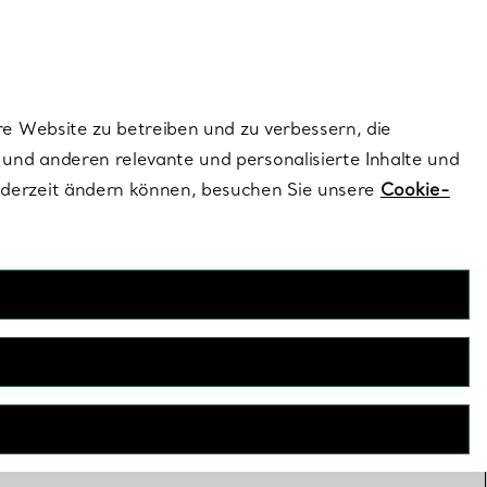
ionen und exklusive Updates an.
Kontaktieren Sie un
Melden Sie sich
re Website zu betreiben und zu verbessern, die
und anderen relevante und personalisierte Inhalte und
ederzeit ändern können, besuchen Sie unsere
Cookie-