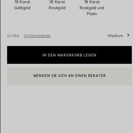
18 Karat
18 Karat
18 Karat
Gelbgold
Roségold
Roségold und
Platin
Eheringe für Damen
Eheringe für Herren
Größe
Größentabelle
Medium
Vereinbaren Sie Ihren
Termin
mit e
IN DEN WARENKORB LEGEN
BOOK AN APPOINTMENT
EINEN KUNDENBERATER KONTAKTIEREN ODER EINEN TERM