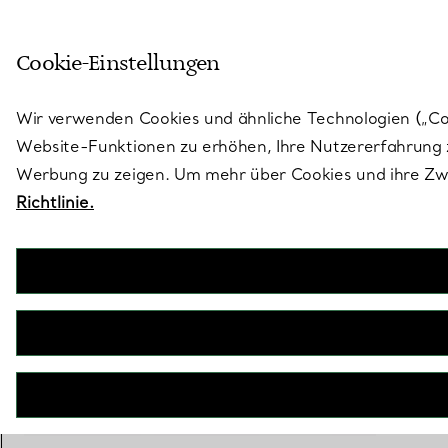
Treten Sie ein in die Welt von 
Cookie-Einstellungen
Gehen Sie auf die Seite „Stores“
Wir verwenden Cookies und ähnliche Technologien („Cook
Website-Funktionen zu erhöhen, Ihre Nutzererfahrung z
Werbung zu zeigen. Um mehr über Cookies und ihre Zwe
Richtlinie.
Tiffany Knot
Wire Armreifin Weißgold mit Diamanten
€ 10.900
inkl. MwSt
+ 1