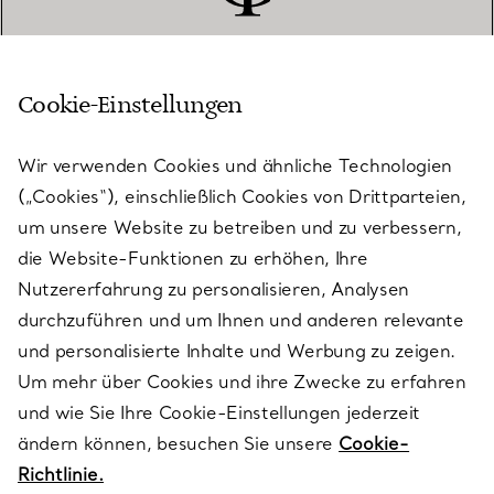
Cookie-Einstellungen
KUNDENSERVICE
Wir verwenden Cookies und ähnliche Technologien
(„Cookies“), einschließlich Cookies von Drittparteien,
SERVICES
um unsere Website zu betreiben und zu verbessern,
die Website-Funktionen zu erhöhen, Ihre
Nutzererfahrung zu personalisieren, Analysen
ÜBER TIFFANY & CO.
durchzuführen und um Ihnen und anderen relevante
und personalisierte Inhalte und Werbung zu zeigen.
Um mehr über Cookies und ihre Zwecke zu erfahren
RECHTLICHE HINWEISE
und wie Sie Ihre Cookie-Einstellungen jederzeit
ändern können, besuchen Sie unsere
Cookie-
Richtlinie.
FOLGEN SIE UNS