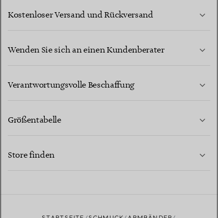
Kostenloser Versand und Rückversand
Wenden Sie sich an einen Kundenberater
MEHR ERFAHREN
Verantwortungsvolle Beschaffung
Größentabelle
KONTAKTIEREN SIE UNS
MEHR ERFAHREN
Store finden
MEHR ERFAHREN
EINEN STORE IN IHRER NÄHE FINDEN
STARTSEITE
SCHMUCK
ARMBÄNDER