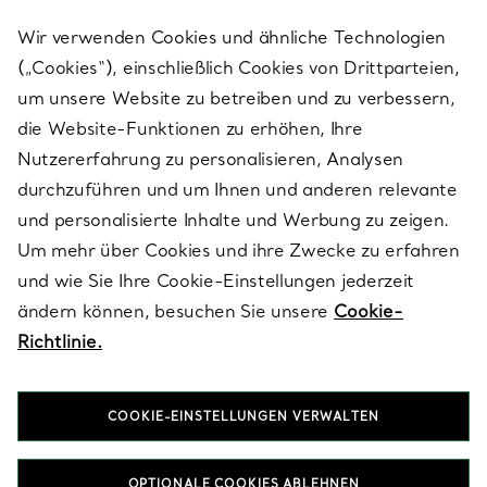
Wir verwenden Cookies und ähnliche Technologien
(„Cookies“), einschließlich Cookies von Drittparteien,
SERVICES
um unsere Website zu betreiben und zu verbessern,
die Website-Funktionen zu erhöhen, Ihre
Nutzererfahrung zu personalisieren, Analysen
ÜBER TIFFANY & CO.
durchzuführen und um Ihnen und anderen relevante
und personalisierte Inhalte und Werbung zu zeigen.
Um mehr über Cookies und ihre Zwecke zu erfahren
RECHTLICHE HINWEISE
und wie Sie Ihre Cookie-Einstellungen jederzeit
ändern können, besuchen Sie unsere
Cookie-
Richtlinie.
FOLGEN SIE UNS
COOKIE-EINSTELLUNGEN VERWALTEN
Standort ändern:
OPTIONALE COOKIES ABLEHNEN