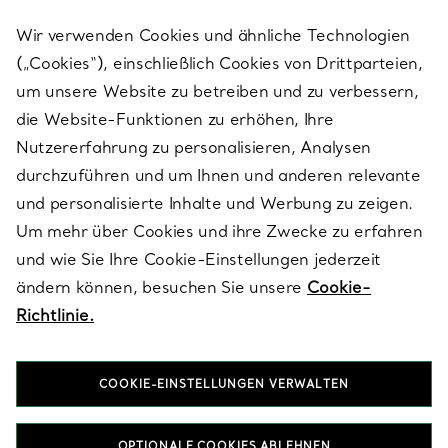
Wir verwenden Cookies und ähnliche Technologien
(„Cookies“), einschließlich Cookies von Drittparteien,
SERVICES
um unsere Website zu betreiben und zu verbessern,
die Website-Funktionen zu erhöhen, Ihre
Nutzererfahrung zu personalisieren, Analysen
ÜBER TIFFANY & CO.
durchzuführen und um Ihnen und anderen relevante
und personalisierte Inhalte und Werbung zu zeigen.
Um mehr über Cookies und ihre Zwecke zu erfahren
RECHTLICHE HINWEISE
und wie Sie Ihre Cookie-Einstellungen jederzeit
ändern können, besuchen Sie unsere
Cookie-
Richtlinie.
FOLGEN SIE UNS
COOKIE-EINSTELLUNGEN VERWALTEN
Standort ändern:
OPTIONALE COOKIES ABLEHNEN