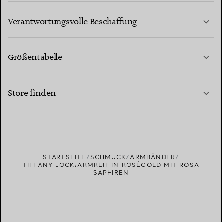
MEHR ERFAHREN
Verantwortungsvolle Beschaffung
Größentabelle
KONTAKTIEREN SIE UNS
MEHR ERFAHREN
Store finden
MEHR ERFAHREN
EINEN STORE IN IHRER NÄHE FINDEN
STARTSEITE
SCHMUCK
ARMBÄNDER
TIFFANY LOCK:ARMREIF IN ROSÉGOLD MIT ROSA
SAPHIREN