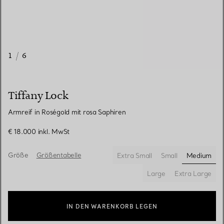
1
/
6
Tiffany Lock
Armreif in Roségold mit rosa Saphiren
€ 18.000
inkl. MwSt
Größe
Größentabelle
Extra Small
Small
Medium
ausgewä
Large
Extra Large
IN DEN WARENKORB LEGEN