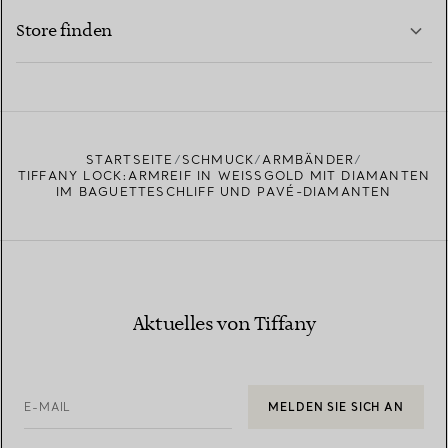
MEHR ERFAHREN
Store finden
MEHR ERFAHREN
EINEN STORE IN IHRER NÄHE FINDEN
STARTSEITE
SCHMUCK
ARMBÄNDER
TIFFANY LOCK:ARMREIF IN WEISSGOLD MIT DIAMANTEN I
M BAGUETTESCHLIFF UND PAVÉ-DIAMANTEN
Aktuelles von Tiffany
E-MAIL
MELDEN SIE SICH AN