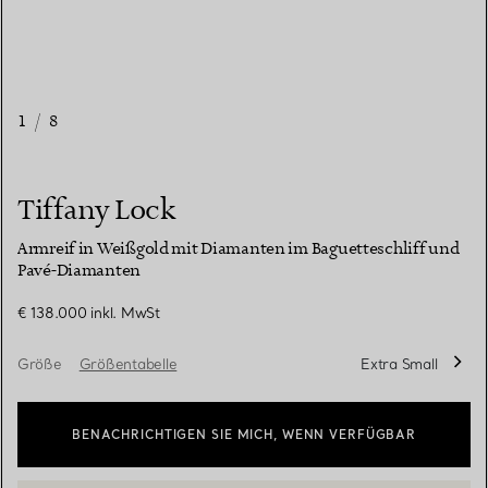
1
/
8
Tiffany Lock
Armreif in Weißgold mit Diamanten im Baguetteschliff und
Pavé-Diamanten
€ 138.000
inkl. MwSt
Größe
Größentabelle
Extra Small
BENACHRICHTIGEN SIE MICH, WENN VERFÜGBAR