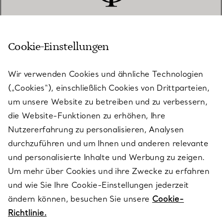
Cookie-Einstellungen
KUNDENSERVICE
Wir verwenden Cookies und ähnliche Technologien
(„Cookies“), einschließlich Cookies von Drittparteien,
SERVICES
um unsere Website zu betreiben und zu verbessern,
die Website-Funktionen zu erhöhen, Ihre
Nutzererfahrung zu personalisieren, Analysen
ÜBER TIFFANY & CO.
durchzuführen und um Ihnen und anderen relevante
und personalisierte Inhalte und Werbung zu zeigen.
Um mehr über Cookies und ihre Zwecke zu erfahren
RECHTLICHE HINWEISE
und wie Sie Ihre Cookie-Einstellungen jederzeit
ändern können, besuchen Sie unsere
Cookie-
Richtlinie.
FOLGEN SIE UNS