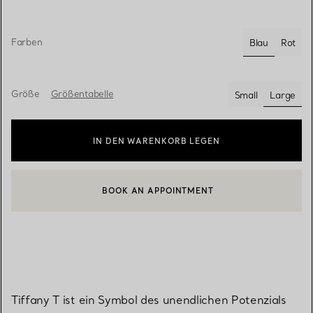
Farben
Blau
Rot
ausgewählt
Größe
Größentabelle
Small
Large
ausgew
IN DEN WARENKORB LEGEN
BOOK AN APPOINTMENT
EINEN KUNDENBERATER KONTAKTIEREN ODER EINEN TERMI
Tiffany T ist ein Symbol des unendlichen Potenzials