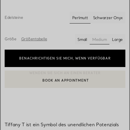
Edelsteine
Perlmutt
Schwarzer Onyx
ausgewählt
Größe
Größentabelle
Small
Medium
Large
ausgewählt
BENACHRICHTIGEN SIE MICH, WENN VERFÜGBAR
BOOK AN APPOINTMENT
EINEN KUNDENBERATER KONTAKTIEREN ODER EINEN TERMI
Tiffany T ist ein Symbol des unendlichen Potenzials