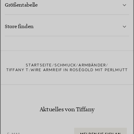
Größentabelle
KONTAKTIEREN SIE UNS
MEHR ERFAHREN
Store finden
MEHR ERFAHREN
EINEN STORE IN IHRER NÄHE FINDEN
STARTSEITE
SCHMUCK
ARMBÄNDER
TIFFANY T:WIRE ARMREIF IN ROSÉGOLD MIT PERLMUTT
Aktuelles von Tiffany