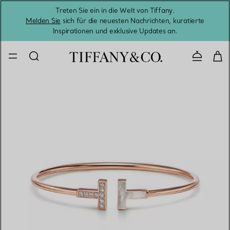
Treten Sie ein in die Welt von Tiffany.
Vom S
Melden Sie
sich für die neuesten Nachrichten, kuratierte
Inspirationen und exklusive Updates an.
Kontaktie