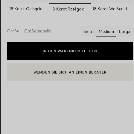
ausgewählt
18 Karat Gelbgold
18 Karat Weißgold
18 Karat Roségold
Eheringe für Damen
Eheringe für Herren
Größe
Größentabelle
Small
Medium
Large
ausgewählt
Vereinbaren Sie Ihren
Termin
mit e
IN DEN WARENKORB LEGEN
BOOK AN APPOINTMENT
EINEN KUNDENBERATER KONTAKTIEREN ODER EINEN TERM