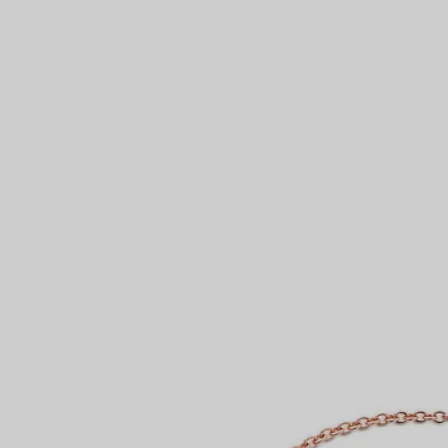
Partnerringe
Eternity Ringe
inem Tiffany-Diamantenexperten.
IN VEREINBAREN