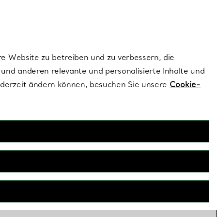
ionen und exklusive Updates an.
Kontaktieren Sie un
Melden Sie sich
re Website zu betreiben und zu verbessern, die
und anderen relevante und personalisierte Inhalte und
ederzeit ändern können, besuchen Sie unsere
Cookie-