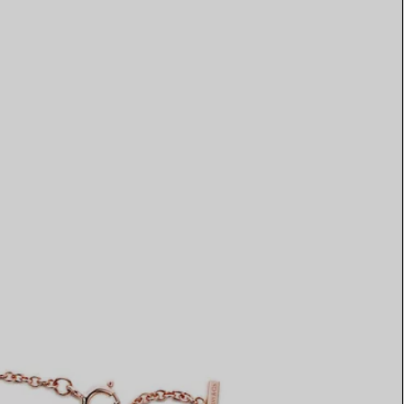
Elsa Peretti®
Tipps zur Auswahl eines
Eherings