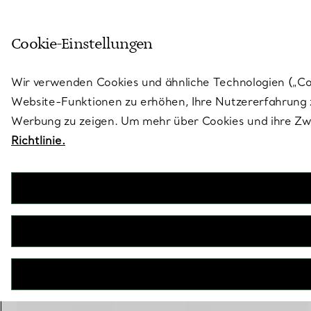
Treten Sie ein in die Welt von 
Cookie-Einstellungen
Gehen Sie auf die Seite „Stores“
Wir verwenden Cookies und ähnliche Technologien („Cook
Website-Funktionen zu erhöhen, Ihre Nutzererfahrung z
Werbung zu zeigen. Um mehr über Cookies und ihre Zwe
Richtlinie.
Tiffany T
Smile Armband in Roségold mit Diamanten
€ 2.050
inkl. MwSt