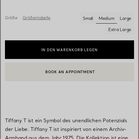
Größe
Größentabelle
Small
Medium
Large
ausgewählt
Extra Large
IN DEN WARENKORB LEGEN
BOOK AN APPOINTMENT
EINEN KUNDENBERATER KONTAKTIEREN ODER EINEN TERMI
Tiffany T ist ein Symbol des unendlichen Potenzials
der Liebe. Tiffany T ist inspiriert von einem Archiv-
Armband aus dem Jahr 1975. Die Kollektion ist eine