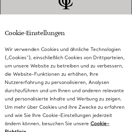
Cookie-Einstellungen
KUNDENSERVICE
Wir verwenden Cookies und ähnliche Technologien
(„Cookies“), einschließlich Cookies von Drittparteien,
SERVICES
um unsere Website zu betreiben und zu verbessern,
die Website-Funktionen zu erhöhen, Ihre
Nutzererfahrung zu personalisieren, Analysen
ÜBER TIFFANY & CO.
durchzuführen und um Ihnen und anderen relevante
und personalisierte Inhalte und Werbung zu zeigen.
Um mehr über Cookies und ihre Zwecke zu erfahren
RECHTLICHE HINWEISE
und wie Sie Ihre Cookie-Einstellungen jederzeit
ändern können, besuchen Sie unsere
Cookie-
Richtlinie.
FOLGEN SIE UNS