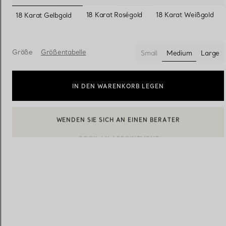
ausgewählt
18 Karat Roségold
18 Karat Weißgold
18 Karat Gelbgold
Eheringe für Damen
Eheringe für Herren
Größe
Größentabelle
Small
Medium
Large
ausgewählt
Vereinbaren Sie Ihren
Termin
mit e
IN DEN WARENKORB LEGEN
BOOK AN APPOINTMENT
EINEN KUNDENBERATER KONTAKTIEREN ODER EINEN TERM