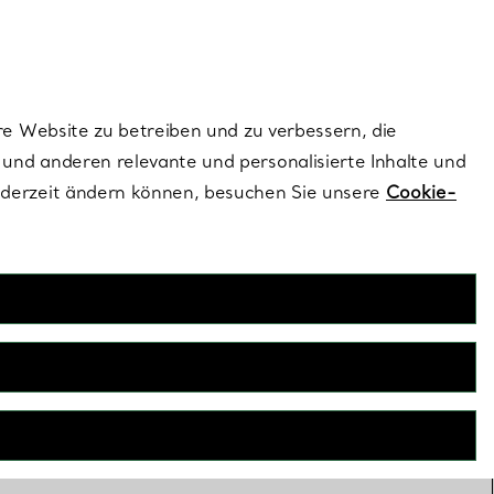
ionen und exklusive Updates an.
Kontaktieren Sie un
Melden Sie sich
re Website zu betreiben und zu verbessern, die
und anderen relevante und personalisierte Inhalte und
ederzeit ändern können, besuchen Sie unsere
Cookie-