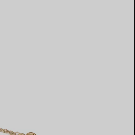
Elsa Peretti®
Tipps zur Auswahl eines
Eherings