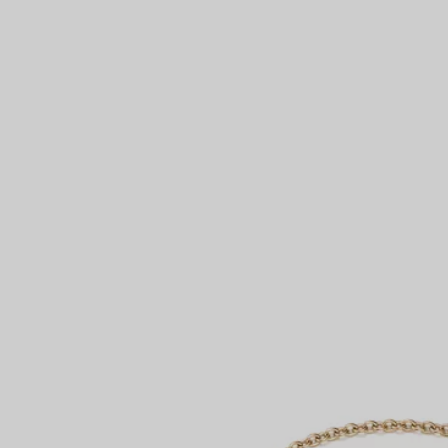
Partnerringe
Eternity Ringe
inem Tiffany-Diamantenexperten.
IN VEREINBAREN