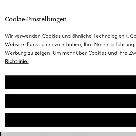
Treten Sie ein in die Welt von 
Cookie-Einstellungen
Gehen Sie auf die Seite „Stores“
Wir verwenden Cookies und ähnliche Technologien („Cook
Website-Funktionen zu erhöhen, Ihre Nutzererfahrung z
Werbung zu zeigen. Um mehr über Cookies und ihre Zwe
Richtlinie.
Tiffany T
Smile Armband in Gelbgold
€ 1.500
inkl. MwSt