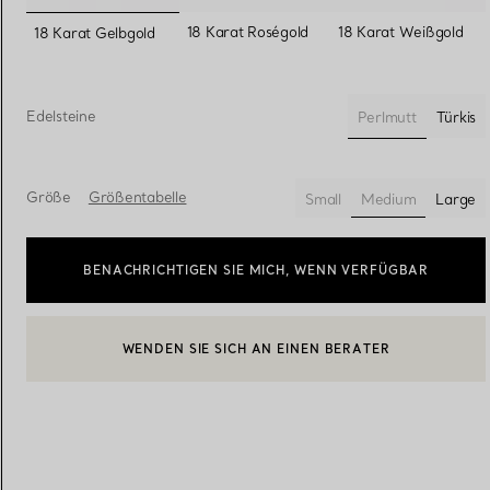
ausgewählt
18 Karat Roségold
18 Karat Weißgold
18 Karat Gelbgold
Eheringe für Damen
Eheringe für Herren
Edelsteine
Perlmutt
Türkis
ausgewählt
Vereinbaren Sie Ihren
Termin
mit e
Größe
Größentabelle
Small
Medium
Large
ausgewählt
BENACHRICHTIGEN SIE MICH, WENN VERFÜGBAR
WENDEN SIE SICH AN EINEN BERATER
BOOK AN APPOINTMENT
EINEN KUNDENBERATER KONTAKTIEREN ODER EINEN TERM