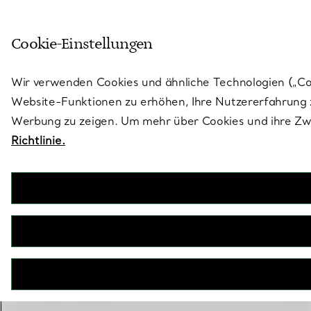
Treten Sie ein in die Welt von 
Cookie-Einstellungen
Gehen Sie auf die Seite „Stores“
Wir verwenden Cookies und ähnliche Technologien („Cook
Website-Funktionen zu erhöhen, Ihre Nutzererfahrung z
Werbung zu zeigen. Um mehr über Cookies und ihre Zwe
Richtlinie.
Tiffany T
Wire Armreif in Gelbgold mit Perlmutt
€ 4.250
inkl. MwSt