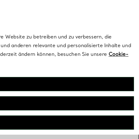
ionen und exklusive Updates an.
Kontaktieren Sie un
Melden Sie sich
re Website zu betreiben und zu verbessern, die
und anderen relevante und personalisierte Inhalte und
ederzeit ändern können, besuchen Sie unsere
Cookie-