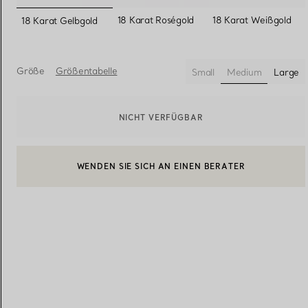
ausgewählt
18 Karat Roségold
18 Karat Weißgold
18 Karat Gelbgold
Eheringe für Damen
Eheringe für Herren
Größe
Größentabelle
Small
Medium
Large
ausgewählt
Vereinbaren Sie Ihren
Termin
mit e
NICHT VERFÜGBAR
BOOK AN APPOINTMENT
EINEN KUNDENBERATER KONTAKTIEREN ODER EINEN TERM