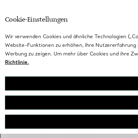
Treten Sie ein in die Welt von 
Cookie-Einstellungen
Gehen Sie auf die Seite „Stores“
Wir verwenden Cookies und ähnliche Technologien („Cook
Website-Funktionen zu erhöhen, Ihre Nutzererfahrung z
Werbung zu zeigen. Um mehr über Cookies und ihre Zwe
Richtlinie.
Tiffany T
Aufklappbarer Wire Armreif mit Diamanten in Gelbgold
€ 10.800
inkl. MwSt