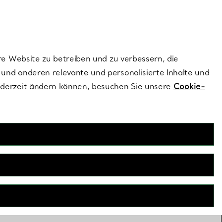
ionen und exklusive Updates an.
Kontaktieren Sie un
Melden Sie sich
re Website zu betreiben und zu verbessern, die
und anderen relevante und personalisierte Inhalte und
ederzeit ändern können, besuchen Sie unsere
Cookie-