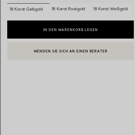
ausgewählt
18 Karat Roségold
18 Karat Weißgold
18 Karat Gelbgold
Eheringe für Damen
Eheringe für Herren
IN DEN WARENKORB LEGEN
Vereinbaren Sie Ihren
Termin
mit e
BOOK AN APPOINTMENT
EINEN KUNDENBERATER KONTAKTIEREN ODER EINEN TERM