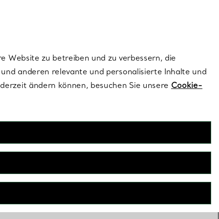
ionen und exklusive Updates an.
Kontaktieren Sie un
Melden Sie sich
re Website zu betreiben und zu verbessern, die
und anderen relevante und personalisierte Inhalte und
ederzeit ändern können, besuchen Sie unsere
Cookie-