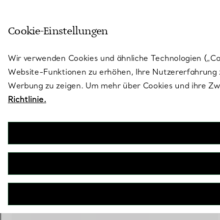
Treten Sie ein in die Welt von 
Cookie-Einstellungen
Gehen Sie auf die Seite „Stores“
Wir verwenden Cookies und ähnliche Technologien („Cook
Website-Funktionen zu erhöhen, Ihre Nutzererfahrung z
Werbung zu zeigen. Um mehr über Cookies und ihre Zwe
Richtlinie.
Tiffany T
T One breiter aufklappbarer Armreif mit Diamanten in Gelbgold
€ 33.000
inkl. MwSt