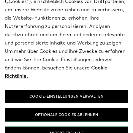
(„Cookies“), einschließlich Cookies von Drittparteien,
SERVICES
um unsere Website zu betreiben und zu verbessern,
die Website-Funktionen zu erhöhen, Ihre
Nutzererfahrung zu personalisieren, Analysen
ÜBER TIFFANY & CO.
durchzuführen und um Ihnen und anderen relevante
und personalisierte Inhalte und Werbung zu zeigen.
Um mehr über Cookies und ihre Zwecke zu erfahren
RECHTLICHE HINWEISE
und wie Sie Ihre Cookie-Einstellungen jederzeit
ändern können, besuchen Sie unsere
Cookie-
Richtlinie.
FOLGEN SIE UNS
COOKIE-EINSTELLUNGEN VERWALTEN
Standort ändern:
OPTIONALE COOKIES ABLEHNEN
T&Co. 2026