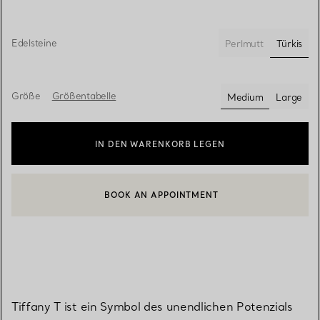
Edelsteine
Türkis
Perlmutt
ausgew
Größe
Größentabelle
Medium
Large
ausgewählt
IN DEN WARENKORB LEGEN
BOOK AN APPOINTMENT
EINEN KUNDENBERATER KONTAKTIEREN ODER EINEN TERMI
Tiffany T ist ein Symbol des unendlichen Potenzials