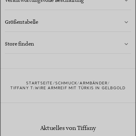
Verantwortungsvolle Beschaffung
Größentabelle
KONTAKTIEREN SIE UNS
MEHR ERFAHREN
Store finden
MEHR ERFAHREN
EINEN STORE IN IHRER NÄHE FINDEN
STARTSEITE
SCHMUCK
ARMBÄNDER
TIFFANY T:WIRE ARMREIF MIT TÜRKIS IN GELBGOLD
Aktuelles von Tiffany