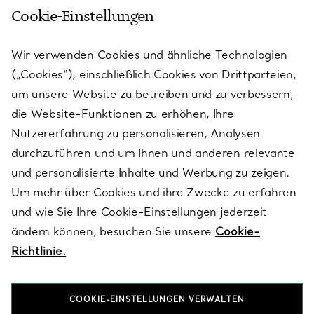
Cookie-Einstellungen
KUNDENSERVICE
Wir verwenden Cookies und ähnliche Technologien
(„Cookies“), einschließlich Cookies von Drittparteien,
SERVICES
um unsere Website zu betreiben und zu verbessern,
die Website-Funktionen zu erhöhen, Ihre
Nutzererfahrung zu personalisieren, Analysen
ÜBER TIFFANY & CO.
durchzuführen und um Ihnen und anderen relevante
und personalisierte Inhalte und Werbung zu zeigen.
Um mehr über Cookies und ihre Zwecke zu erfahren
RECHTLICHE HINWEISE
und wie Sie Ihre Cookie-Einstellungen jederzeit
ändern können, besuchen Sie unsere
Cookie-
Richtlinie.
FOLGEN SIE UNS
COOKIE-EINSTELLUNGEN VERWALTEN