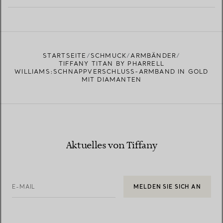
MEHR ERFAHREN
EINEN STORE IN IHRER NÄHE FINDEN
STARTSEITE
SCHMUCK
ARMBÄNDER
TIFFANY TITAN BY PHARRELL
WILLIAMS:SCHNAPPVERSCHLUSS-ARMBAND IN GOLD
MIT DIAMANTEN
Aktuelles von Tiffany
E-MAIL
MELDEN SIE SICH AN