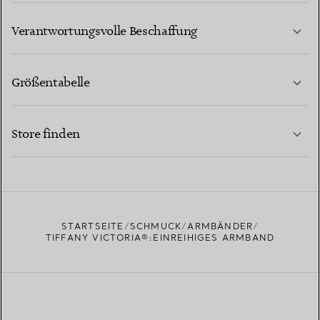
MEHR ERFAHREN
Verantwortungsvolle Beschaffung
Größentabelle
KONTAKTIEREN SIE UNS
MEHR ERFAHREN
Store finden
MEHR ERFAHREN
EINEN STORE IN IHRER NÄHE FINDEN
STARTSEITE
SCHMUCK
ARMBÄNDER
TIFFANY VICTORIA®:EINREIHIGES ARMBAND