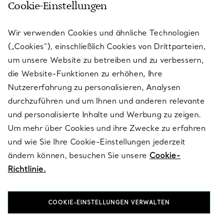
Cookie-Einstellungen
KUNDENSERVICE
Wir verwenden Cookies und ähnliche Technologien
(„Cookies“), einschließlich Cookies von Drittparteien,
SERVICES
um unsere Website zu betreiben und zu verbessern,
die Website-Funktionen zu erhöhen, Ihre
Nutzererfahrung zu personalisieren, Analysen
ÜBER TIFFANY & CO.
durchzuführen und um Ihnen und anderen relevante
und personalisierte Inhalte und Werbung zu zeigen.
Um mehr über Cookies und ihre Zwecke zu erfahren
RECHTLICHE HINWEISE
und wie Sie Ihre Cookie-Einstellungen jederzeit
ändern können, besuchen Sie unsere
Cookie-
Richtlinie.
FOLGEN SIE UNS
COOKIE-EINSTELLUNGEN VERWALTEN
Standort ändern: