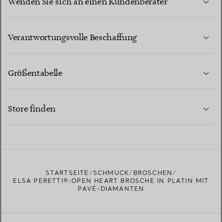
Wenden Sie sich an einen Kundenberater
MEHR ERFAHREN
Verantwortungsvolle Beschaffung
Größentabelle
KONTAKTIEREN SIE UNS
MEHR ERFAHREN
Store finden
MEHR ERFAHREN
EINEN STORE IN IHRER NÄHE FINDEN
STARTSEITE
SCHMUCK
BROSCHEN
ELSA PERETTI®:OPEN HEART BROSCHE IN PLATIN MIT
PAVÉ-DIAMANTEN