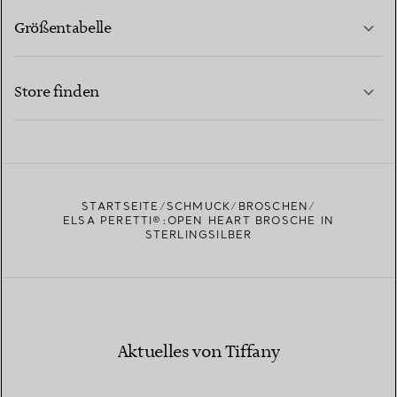
Größentabelle
KONTAKTIEREN SIE UNS
MEHR ERFAHREN
Store finden
MEHR ERFAHREN
EINEN STORE IN IHRER NÄHE FINDEN
STARTSEITE
SCHMUCK
BROSCHEN
ELSA PERETTI®:OPEN HEART BROSCHE IN
STERLINGSILBER
Aktuelles von Tiffany