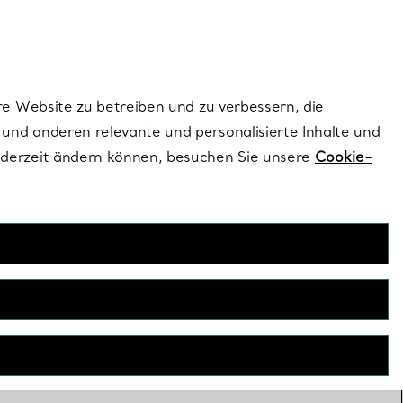
ionen und exklusive Updates an.
Kontaktieren Sie un
Melden Sie sich
re Website zu betreiben und zu verbessern, die
und anderen relevante und personalisierte Inhalte und
ederzeit ändern können, besuchen Sie unsere
Cookie-