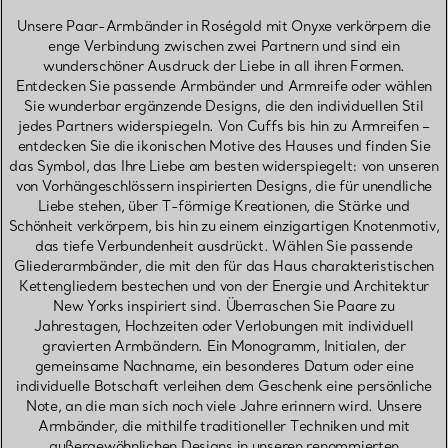
Unsere Paar-Armbänder in Roségold mit Onyxe verkörpern die
enge Verbindung zwischen zwei Partnern und sind ein
wunderschöner Ausdruck der Liebe in all ihren Formen.
Entdecken Sie passende Armbänder und Armreife oder wählen
Sie wunderbar ergänzende Designs, die den individuellen Stil
jedes Partners widerspiegeln. Von Cuffs bis hin zu Armreifen –
entdecken Sie die ikonischen Motive des Hauses und finden Sie
das Symbol, das Ihre Liebe am besten widerspiegelt: von unseren
von Vorhängeschlössern inspirierten Designs, die für unendliche
Liebe stehen, über T-förmige Kreationen, die Stärke und
Schönheit verkörpern, bis hin zu einem einzigartigen Knotenmotiv,
das tiefe Verbundenheit ausdrückt. Wählen Sie passende
Gliederarmbänder, die mit den für das Haus charakteristischen
Kettengliedern bestechen und von der Energie und Architektur
New Yorks inspiriert sind. Überraschen Sie Paare zu
Jahrestagen, Hochzeiten oder Verlobungen mit individuell
gravierten Armbändern. Ein Monogramm, Initialen, der
gemeinsame Nachname, ein besonderes Datum oder eine
individuelle Botschaft verleihen dem Geschenk eine persönliche
Note, an die man sich noch viele Jahre erinnern wird. Unsere
Armbänder, die mithilfe traditioneller Techniken und mit
außergewöhnlichen Designs in unseren renommierten