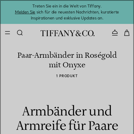
Treten Sie ein in die Welt von Tiffany.
Vom S
Melden Sie
sich für die neuesten Nachrichten, kuratierte
Inspirationen und exklusive Updates an.
Kontaktie
Paar-Armbänder in Roségold
mit Onyxe
1 PRODUKT
Armbänder und
Armreife für Paare