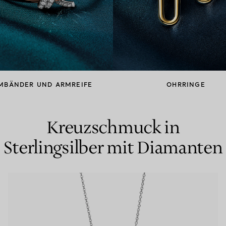
Partnerringe
Eternity Ringe
inem Tiffany-Diamantenexperten.
MBÄNDER UND ARMREIFE
OHRRINGE
Kreuzschmuck in
Sterlingsilber mit Diamanten