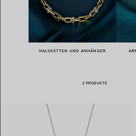
Eheringe für Damen
Eheringe für Herren
Vereinbaren Sie Ihren
Termin
mit e
HALSKETTEN UND ANHÄNGER
AR
2 PRODUKTE