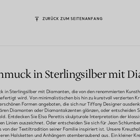
ZURÜCK ZUM SEITENANFANG
hmuck in Sterlingsilber mit D
 in Sterlingsilber mit Diamanten, die von den renommierten Kunst
efertigt wird. Von minimalistischen bis hin zu kunstvoll verzierten Kr
derschönen Formen angeboten, die sich nur Tiffany Designer ausden
ären Diamanten oder Diamantakzenten glänzen, oder entscheiden Sie 
old. Entdecken Sie Elsa Perettis skulpturale Interpretation der klassi
en Linien auszeichnet. Oder entscheiden Sie sich für Jean Schlumb
von der Textiltradition seiner Familie inspiriert ist. Unsere Kreuzha
eren Halsketten und Anhängern atemberaubend aus. Ein kleiner Kre