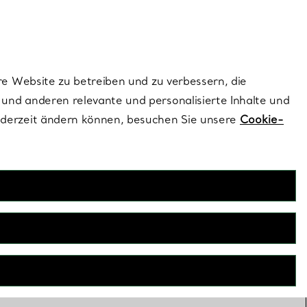
ionen und exklusive Updates an.
Kontaktieren Sie 
Melden Sie si
re Website zu betreiben und zu verbessern, die
und anderen relevante und personalisierte Inhalte und
ederzeit ändern können, besuchen Sie unsere
Cookie-
e-