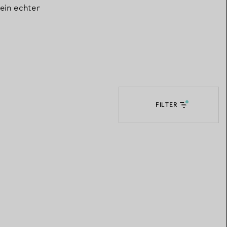
ein echter
Elsa Peretti®
Tipps zur Auswahl eines
Eherings
FILTER