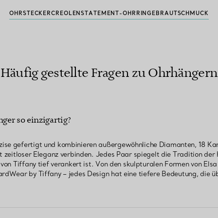
OHRSTECKER
CREOLEN
STATEMENT-OHRRINGE
BRAUTSCHMUCK
Häufig gestellte Fragen zu Ohrhängern
er so einzigartig?
ise gefertigt und kombinieren außergewöhnliche Diamanten, 18 Kara
it zeitloser Eleganz verbinden. Jedes Paar spiegelt die Tradition d
 von Tiffany tief verankert ist. Von den skulpturalen Formen von Elsa 
ardWear by Tiffany – jedes Design hat eine tiefere Bedeutung, die üb