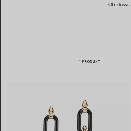
Ob klassi
Eheringe für Damen
Eheringe für Herren
Vereinbaren Sie Ihren
Termin
mit e
1 PRODUKT