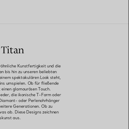
 Titan
öhnliche Kunstfertigkeit und die
n bis hin zu unseren beliebten
 einem spektakulären Look steht,
ins umspielen. Ob für fließende
k einen glamourösen Touch.
eder, die ikonische T-Form oder
n Diamant- oder Perlenohrhänger
 weitere Generationen. Ob zu
was ab. Diese Designs zeichnen
skunst aus.