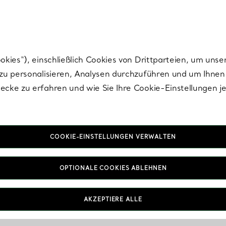
Tiffany.
Melden Sie
sich für die neuesten Nachrichten, kuratierte Inspirat
ies“), einschließlich Cookies von Drittparteien, um unse
u personalisieren, Analysen durchzuführen und um Ihnen 
cke zu erfahren und wie Sie Ihre Cookie-Einstellungen j
COOKIE-EINSTELLUNGEN VERWALTEN
hrhänger und Dangl
OPTIONALE COOKIES ABLEHNEN
Ohrringe
AKZEPTIERE ALLE