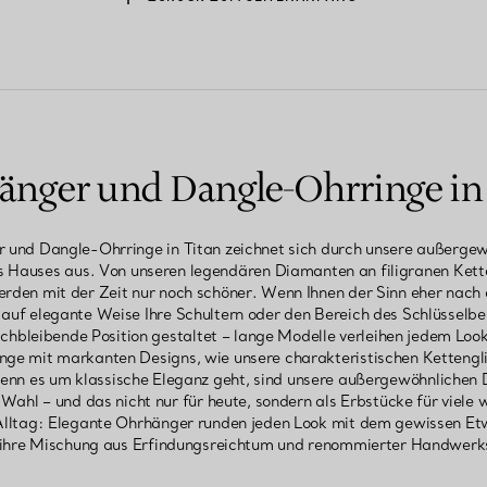
nger und Dangle-Ohrringe in
 und Dangle-Ohrringe in Titan zeichnet sich durch unsere außergew
s Hauses aus. Von unseren legendären Diamanten an filigranen Kette
rden mit der Zeit nur noch schöner. Wenn Ihnen der Sinn eher nach
 auf elegante Weise Ihre Schultern oder den Bereich des Schlüsselbe
chbleibende Position gestaltet – lange Modelle verleihen jedem Loo
ge mit markanten Designs, wie unsere charakteristischen Kettengli
. Wenn es um klassische Eleganz geht, sind unsere außergewöhnliche
ahl – und das nicht nur für heute, sondern als Erbstücke für viele
lltag: Elegante Ohrhänger runden jeden Look mit dem gewissen Et
 ihre Mischung aus Erfindungsreichtum und renommierter Handwerk