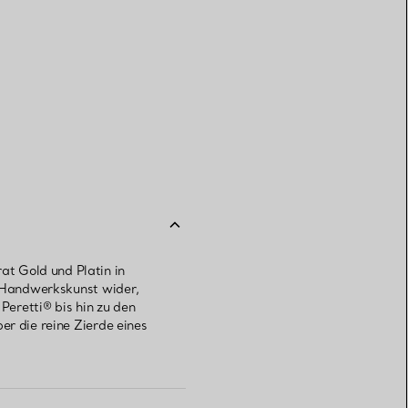
t Gold und Platin in
er Handwerkskunst wider,
Peretti® bis hin zu den
er die reine Zierde eines