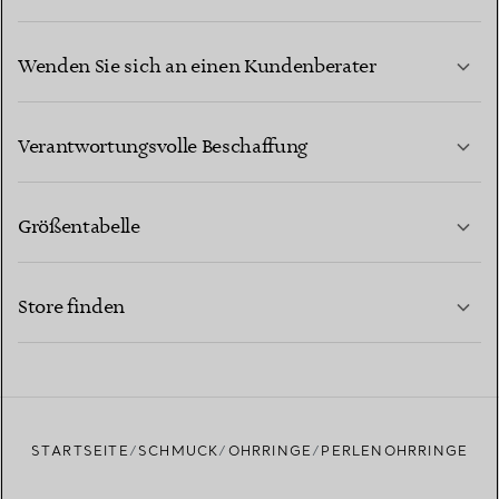
Wenden Sie sich an einen Kundenberater
MEHR ERFAHREN
Verantwortungsvolle Beschaffung
Größentabelle
KONTAKTIEREN SIE UNS
MEHR ERFAHREN
Store finden
MEHR ERFAHREN
EINEN STORE IN IHRER NÄHE FINDEN
STARTSEITE
SCHMUCK
OHRRINGE
PERLENOHRRINGE