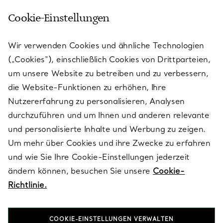
Cookie-Einstellungen
KUNDENSERVICE
Wir verwenden Cookies und ähnliche Technologien
(„Cookies“), einschließlich Cookies von Drittparteien,
SERVICES
um unsere Website zu betreiben und zu verbessern,
die Website-Funktionen zu erhöhen, Ihre
Nutzererfahrung zu personalisieren, Analysen
ÜBER TIFFANY & CO.
durchzuführen und um Ihnen und anderen relevante
und personalisierte Inhalte und Werbung zu zeigen.
Um mehr über Cookies und ihre Zwecke zu erfahren
RECHTLICHE HINWEISE
und wie Sie Ihre Cookie-Einstellungen jederzeit
ändern können, besuchen Sie unsere
Cookie-
Richtlinie.
FOLGEN SIE UNS
COOKIE-EINSTELLUNGEN VERWALTEN