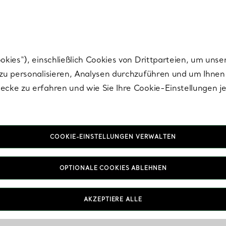
Tiffany.
Melden Sie
sich für die neuesten Nachrichten, kuratierte Inspirat
ies“), einschließlich Cookies von Drittparteien, um unse
u personalisieren, Analysen durchzuführen und um Ihnen 
cke zu erfahren und wie Sie Ihre Cookie-Einstellungen j
COOKIE-EINSTELLUNGEN VERWALTEN
OPTIONALE COOKIES ABLEHNEN
AKZEPTIERE ALLE
IN VEREINBAREN