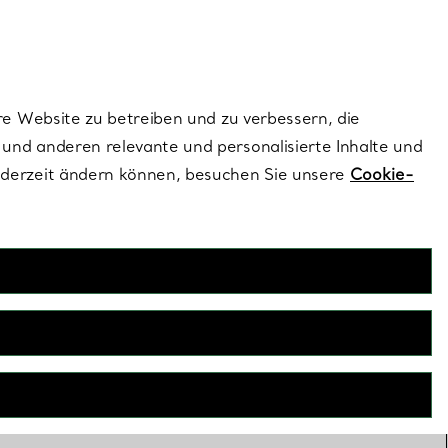
ionen und exklusive Updates an.
Kontaktieren Sie un
Melden Sie sich
re Website zu betreiben und zu verbessern, die
und anderen relevante und personalisierte Inhalte und
ederzeit ändern können, besuchen Sie unsere
Cookie-