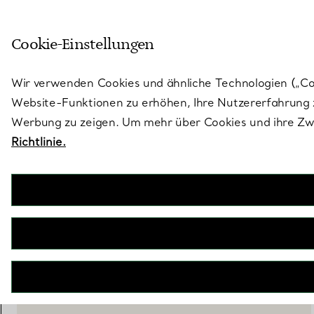
Treten Sie ein in die Welt von 
Cookie-Einstellungen
Gehen Sie auf die Seite „Stores“
Wir verwenden Cookies und ähnliche Technologien („Cook
Website-Funktionen zu erhöhen, Ihre Nutzererfahrung z
Werbung zu zeigen. Um mehr über Cookies und ihre Zwe
Richtlinie.
Tiffany Titan by Pharrell Williams
Titan mittelgroße Ohrringe in Gold mit Diamanten
€ 8.100
inkl. MwSt
IN DEN WARENKORB LEGEN
WENDEN SIE SICH AN EINEN BERATER
BOOK AN APPOINTMENT
EINEN KUNDENBERATER KONTAKTIEREN ODER EINEN TERM