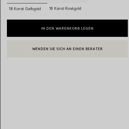
ausgewählt
18 Karat Roségold
18 Karat Gelbgold
Eheringe für Damen
Eheringe für Herren
IN DEN WARENKORB LEGEN
WENDEN SIE SICH AN EINEN BERATER
Vereinbaren Sie Ihren
Termin
mit e
EINEN KUNDENBERATER KONTAKTIEREN ODER EINEN TERM
BOOK AN APPOINTMENT