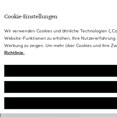
Treten Sie ein in die Welt von 
Cookie-Einstellungen
Gehen Sie auf die Seite „Stores“
Wir verwenden Cookies und ähnliche Technologien („Cook
Website-Funktionen zu erhöhen, Ihre Nutzererfahrung z
Werbung zu zeigen. Um mehr über Cookies und ihre Zwe
Richtlinie.
Elsa Peretti®
Bean Design Ohrringe in Gelbgold, 9 mm
€ 1.900
inkl. MwSt