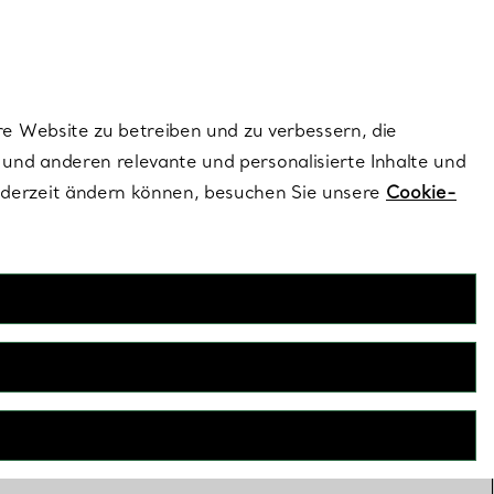
ionen und exklusive Updates an.
Kontaktieren Sie un
Melden Sie sich
re Website zu betreiben und zu verbessern, die
und anderen relevante und personalisierte Inhalte und
ederzeit ändern können, besuchen Sie unsere
Cookie-