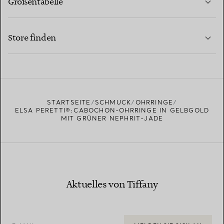
Größentabelle
KONTAKTIEREN SIE UNS
MEHR ERFAHREN
Store finden
MEHR ERFAHREN
EINEN STORE IN IHRER NÄHE FINDEN
STARTSEITE
SCHMUCK
OHRRINGE
ELSA PERETTI®:CABOCHON-OHRRINGE IN GELBGOLD
MIT GRÜNER NEPHRIT-JADE
Aktuelles von Tiffany