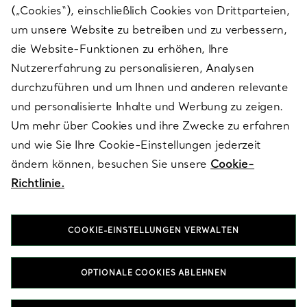
(„Cookies“), einschließlich Cookies von Drittparteien,
SERVICES
um unsere Website zu betreiben und zu verbessern,
die Website-Funktionen zu erhöhen, Ihre
Nutzererfahrung zu personalisieren, Analysen
ÜBER TIFFANY & CO.
durchzuführen und um Ihnen und anderen relevante
und personalisierte Inhalte und Werbung zu zeigen.
Um mehr über Cookies und ihre Zwecke zu erfahren
RECHTLICHE HINWEISE
und wie Sie Ihre Cookie-Einstellungen jederzeit
ändern können, besuchen Sie unsere
Cookie-
Richtlinie.
FOLGEN SIE UNS
COOKIE-EINSTELLUNGEN VERWALTEN
Standort ändern:
OPTIONALE COOKIES ABLEHNEN
T&Co. 2026