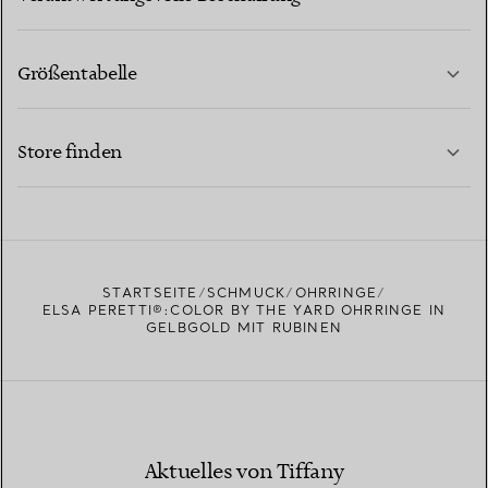
Größentabelle
KONTAKTIEREN SIE UNS
MEHR ERFAHREN
Store finden
MEHR ERFAHREN
EINEN STORE IN IHRER NÄHE FINDEN
STARTSEITE
SCHMUCK
OHRRINGE
ELSA PERETTI®:COLOR BY THE YARD OHRRINGE IN
GELBGOLD MIT RUBINEN
Aktuelles von Tiffany