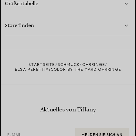
Größentabelle
KONTAKTIEREN SIE UNS
MEHR ERFAHREN
Store finden
MEHR ERFAHREN
EINEN STORE IN IHRER NÄHE FINDEN
STARTSEITE
SCHMUCK
OHRRINGE
ELSA PERETTI®:COLOR BY THE YARD OHRRINGE
Aktuelles von Tiffany
E-MAIL
MELDEN SIE SICH AN