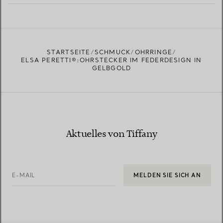
MEHR ERFAHREN
EINEN STORE IN IHRER NÄHE FINDEN
STARTSEITE
SCHMUCK
OHRRINGE
ELSA PERETTI®:OHRSTECKER IM FEDERDESIGN IN
GELBGOLD
Aktuelles von Tiffany
E-MAIL
MELDEN SIE SICH AN