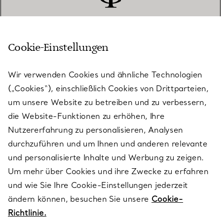
Cookie-Einstellungen
KUNDENSERVICE
Wir verwenden Cookies und ähnliche Technologien
(„Cookies“), einschließlich Cookies von Drittparteien,
SERVICES
um unsere Website zu betreiben und zu verbessern,
die Website-Funktionen zu erhöhen, Ihre
Nutzererfahrung zu personalisieren, Analysen
ÜBER TIFFANY & CO.
durchzuführen und um Ihnen und anderen relevante
und personalisierte Inhalte und Werbung zu zeigen.
Um mehr über Cookies und ihre Zwecke zu erfahren
RECHTLICHE HINWEISE
und wie Sie Ihre Cookie-Einstellungen jederzeit
ändern können, besuchen Sie unsere
Cookie-
Richtlinie.
FOLGEN SIE UNS