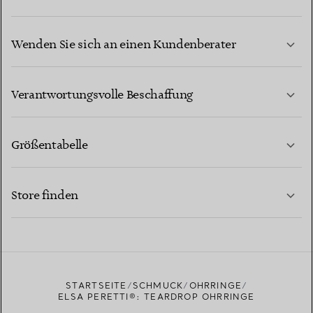
Wenden Sie sich an einen Kundenberater
MEHR ERFAHREN
Verantwortungsvolle Beschaffung
Größentabelle
KONTAKTIEREN SIE UNS
MEHR ERFAHREN
Store finden
MEHR ERFAHREN
EINEN STORE IN IHRER NÄHE FINDEN
STARTSEITE
SCHMUCK
OHRRINGE
ELSA PERETTI®: TEARDROP OHRRINGE