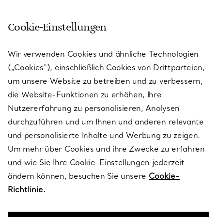
Cookie-Einstellungen
KUNDENSERVICE
Wir verwenden Cookies und ähnliche Technologien
(„Cookies“), einschließlich Cookies von Drittparteien,
SERVICES
um unsere Website zu betreiben und zu verbessern,
die Website-Funktionen zu erhöhen, Ihre
Nutzererfahrung zu personalisieren, Analysen
ÜBER TIFFANY & CO.
durchzuführen und um Ihnen und anderen relevante
und personalisierte Inhalte und Werbung zu zeigen.
Um mehr über Cookies und ihre Zwecke zu erfahren
RECHTLICHE HINWEISE
und wie Sie Ihre Cookie-Einstellungen jederzeit
ändern können, besuchen Sie unsere
Cookie-
Richtlinie.
FOLGEN SIE UNS