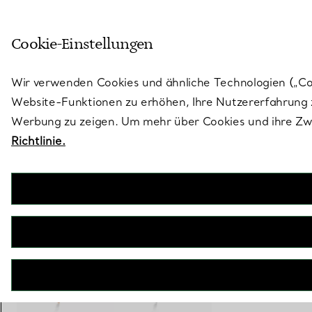
Treten Sie ein in die Welt von 
Cookie-Einstellungen
Gehen Sie auf die Seite „Stores“
Wir verwenden Cookies und ähnliche Technologien („Cook
Website-Funktionen zu erhöhen, Ihre Nutzererfahrung z
Werbung zu zeigen. Um mehr über Cookies und ihre Zwe
Richtlinie.
Tiffany Knot
Ohrhängerin Roségold mit Diamanten
€ 12.500
inkl. MwSt