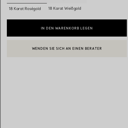
ausgewählt
18 Karat Weißgold
18 Karat Roségold
Eheringe für Damen
Eheringe für Herren
IN DEN WARENKORB LEGEN
WENDEN SIE SICH AN EINEN BERATER
Vereinbaren Sie Ihren
Termin
mit e
EINEN KUNDENBERATER KONTAKTIEREN ODER EINEN TERM
BOOK AN APPOINTMENT