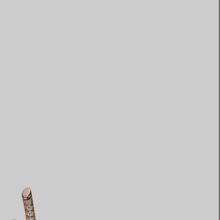
Elsa Peretti®
Tipps zur Auswahl eines
Eherings