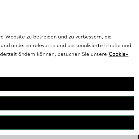
ionen und exklusive Updates an.
Kontaktieren Sie un
Melden Sie sich
re Website zu betreiben und zu verbessern, die
und anderen relevante und personalisierte Inhalte und
ederzeit ändern können, besuchen Sie unsere
Cookie-