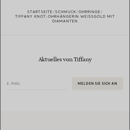
EINEN STORE IN IHRER NÄHE FINDEN
STARTSEITE
SCHMUCK
OHRRINGE
TIFFANY KNOT:OHRHÄNGERIN WEISSGOLD MIT D
IAMANTEN
Aktuelles von Tiffany
E-MAIL
MELDEN SIE SICH AN