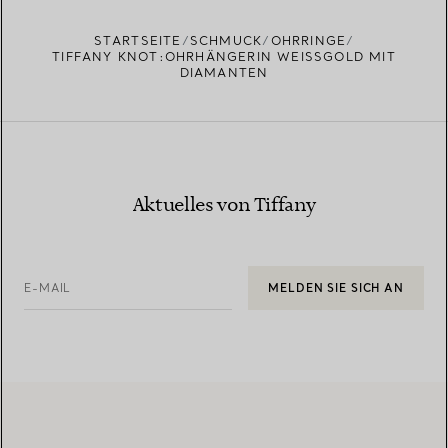
EINEN STORE IN IHRER NÄHE FINDEN
STARTSEITE
SCHMUCK
OHRRINGE
TIFFANY KNOT:OHRHÄNGERIN WEISSGOLD MIT D
IAMANTEN
Aktuelles von Tiffany
E-MAIL
MELDEN SIE SICH AN