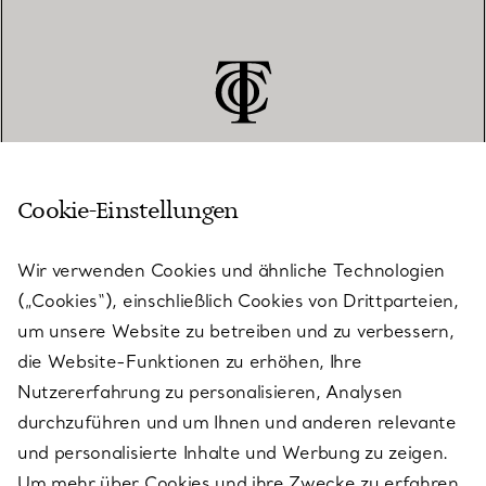
Cookie-Einstellungen
KUNDENSERVICE
Wir verwenden Cookies und ähnliche Technologien
(„Cookies“), einschließlich Cookies von Drittparteien,
SERVICES
um unsere Website zu betreiben und zu verbessern,
die Website-Funktionen zu erhöhen, Ihre
Nutzererfahrung zu personalisieren, Analysen
ÜBER TIFFANY & CO.
durchzuführen und um Ihnen und anderen relevante
und personalisierte Inhalte und Werbung zu zeigen.
Um mehr über Cookies und ihre Zwecke zu erfahren
RECHTLICHE HINWEISE