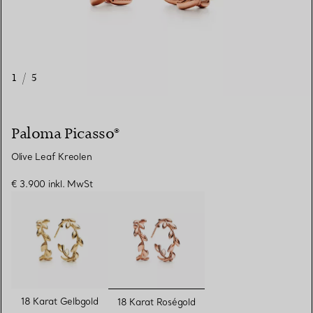
1
/
5
Paloma Picasso®
Olive Leaf Kreolen
€ 3.900
inkl. MwSt
ausgewählt
18 Karat Gelbgold
18 Karat Roségold