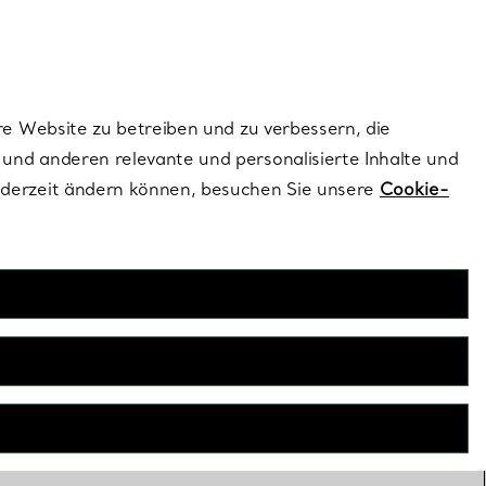
ionen und exklusive Updates an.
Kontaktieren Sie un
Melden Sie sich
re Website zu betreiben und zu verbessern, die
und anderen relevante und personalisierte Inhalte und
ederzeit ändern können, besuchen Sie unsere
Cookie-