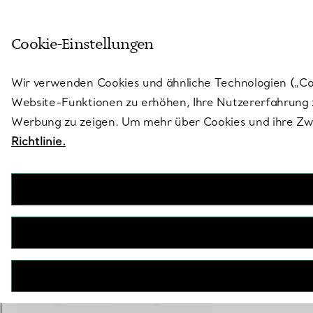
Treten Sie ein in die Welt von 
Cookie-Einstellungen
Gehen Sie auf die Seite „Stores“
Wir verwenden Cookies und ähnliche Technologien („Cook
Website-Funktionen zu erhöhen, Ihre Nutzererfahrung z
Werbung zu zeigen. Um mehr über Cookies und ihre Zwe
Richtlinie.
Paloma Picasso®
Olive Leaf Ohrringe
€ 1.400
inkl. MwSt