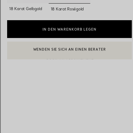
ausgewählt
18 Karat Gelbgold
18 Karat Roségold
Eheringe für Damen
Eheringe für Herren
IN DEN WARENKORB LEGEN
Vereinbaren Sie Ihren
Termin
mit e
BOOK AN APPOINTMENT
EINEN KUNDENBERATER KONTAKTIEREN ODER EINEN TERM