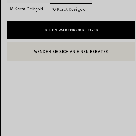
ausgewählt
18 Karat Gelbgold
18 Karat Roségold
Eheringe für Damen
Eheringe für Herren
IN DEN WARENKORB LEGEN
WENDEN SIE SICH AN EINEN BERATER
Vereinbaren Sie Ihren
Termin
mit e
EINEN KUNDENBERATER KONTAKTIEREN ODER EINEN TERM
BOOK AN APPOINTMENT