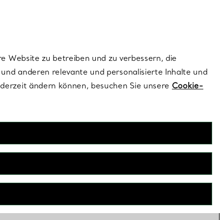
ionen und exklusive Updates an.
Kontaktieren Sie un
Melden Sie sich
re Website zu betreiben und zu verbessern, die
und anderen relevante und personalisierte Inhalte und
ederzeit ändern können, besuchen Sie unsere
Cookie-