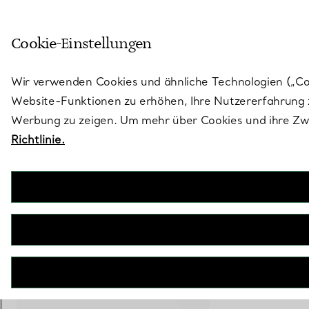
Treten Sie ein in die Welt von 
Cookie-Einstellungen
Gehen Sie auf die Seite „Stores“
Wir verwenden Cookies und ähnliche Technologien („Cook
Website-Funktionen zu erhöhen, Ihre Nutzererfahrung z
Werbung zu zeigen. Um mehr über Cookies und ihre Zwe
Richtlinie.
Paloma's Graffiti
X Ohrringe
€ 1.100
inkl. MwSt