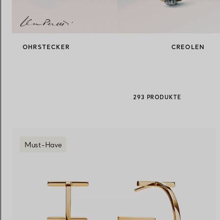
Eheringe für Damen
Eheringe für Herren
OHRSTECKER
CREOLEN
Vereinbaren Sie Ihren
Termin
mit e
293 PRODUKTE
Must-Have