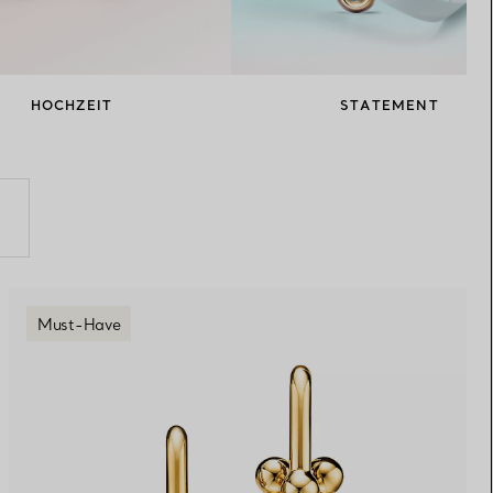
Elsa Peretti®
Tipps zur Auswahl eines
Eherings
HOCHZEIT
STATEMENT
Must-Have