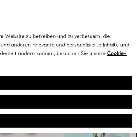
ionen und exklusive Updates an.
Kontaktieren Sie 
Melden Sie si
re Website zu betreiben und zu verbessern, die
und anderen relevante und personalisierte Inhalte und
ederzeit ändern können, besuchen Sie unsere
Cookie-