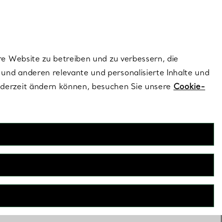
ionen und exklusive Updates an.
Kontaktieren Sie un
Melden Sie sich
re Website zu betreiben und zu verbessern, die
und anderen relevante und personalisierte Inhalte und
ederzeit ändern können, besuchen Sie unsere
Cookie-