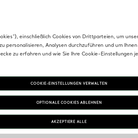
Tiffany.
Melden Sie
sich für die neuesten Nachrichten, kuratierte Inspirat
ies“), einschließlich Cookies von Drittparteien, um unse
u personalisieren, Analysen durchzuführen und um Ihnen 
cke zu erfahren und wie Sie Ihre Cookie-Einstellungen j
COOKIE-EINSTELLUNGEN VERWALTEN
OPTIONALE COOKIES ABLEHNEN
AKZEPTIERE ALLE
IN VEREINBAREN