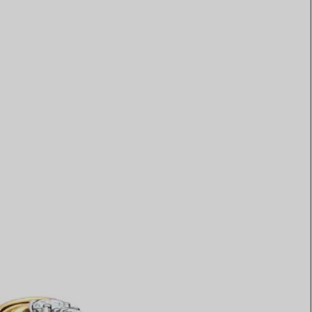
Elsa Peretti®
Tipps zur Auswahl eines
Eherings