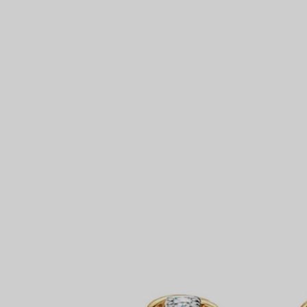
Partnerringe
Eternity Ringe
inem Tiffany-Diamantenexperten.