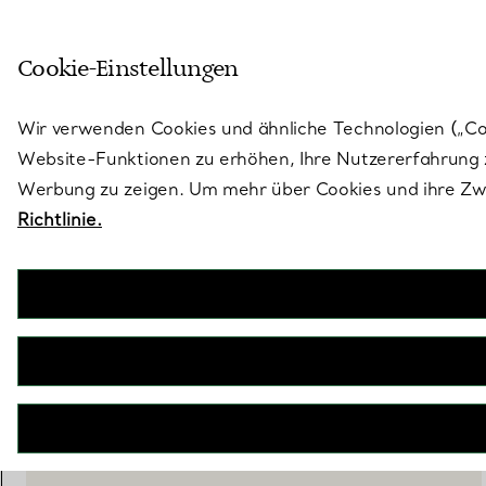
Treten Sie ein in die Welt von 
Cookie-Einstellungen
Gehen Sie auf die Seite „Stores“
Wir verwenden Cookies und ähnliche Technologien („Cook
Website-Funktionen zu erhöhen, Ihre Nutzererfahrung z
Werbung zu zeigen. Um mehr über Cookies und ihre Zwe
Richtlinie.
Sixteen Stone by Tiffany
Creolen in Platin und Gelbgold mit Diamanten
€ 27.500
inkl. MwSt
IN DEN WARENKORB LEGEN
BOOK AN APPOINTMENT
EINEN KUNDENBERATER KONTAKTIEREN ODER EINEN TERM