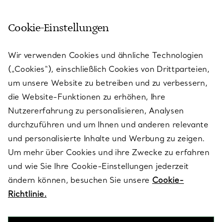
Cookie-Einstellungen
KUNDENSERVICE
Wir verwenden Cookies und ähnliche Technologien
(„Cookies“), einschließlich Cookies von Drittparteien,
SERVICES
um unsere Website zu betreiben und zu verbessern,
die Website-Funktionen zu erhöhen, Ihre
Nutzererfahrung zu personalisieren, Analysen
ÜBER TIFFANY & CO.
durchzuführen und um Ihnen und anderen relevante
und personalisierte Inhalte und Werbung zu zeigen.
Um mehr über Cookies und ihre Zwecke zu erfahren
RECHTLICHE HINWEISE
und wie Sie Ihre Cookie-Einstellungen jederzeit
ändern können, besuchen Sie unsere
Cookie-
Richtlinie.
FOLGEN SIE UNS