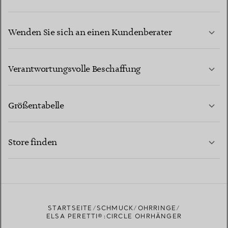
Wenden Sie sich an einen Kundenberater
MEHR ERFAHREN
Verantwortungsvolle Beschaffung
Größentabelle
KONTAKTIEREN SIE UNS
MEHR ERFAHREN
Store finden
MEHR ERFAHREN
EINEN STORE IN IHRER NÄHE FINDEN
STARTSEITE
SCHMUCK
OHRRINGE
ELSA PERETTI®:CIRCLE OHRHÄNGER