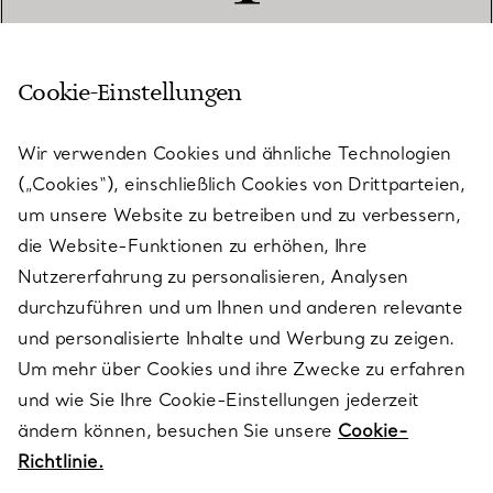
Cookie-Einstellungen
KUNDENSERVICE
Wir verwenden Cookies und ähnliche Technologien
(„Cookies“), einschließlich Cookies von Drittparteien,
SERVICES
um unsere Website zu betreiben und zu verbessern,
die Website-Funktionen zu erhöhen, Ihre
Nutzererfahrung zu personalisieren, Analysen
ÜBER TIFFANY & CO.
durchzuführen und um Ihnen und anderen relevante
und personalisierte Inhalte und Werbung zu zeigen.
Um mehr über Cookies und ihre Zwecke zu erfahren
RECHTLICHE HINWEISE
und wie Sie Ihre Cookie-Einstellungen jederzeit
ändern können, besuchen Sie unsere
Cookie-
Richtlinie.
FOLGEN SIE UNS