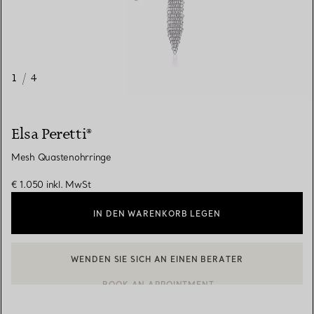
1
/
4
Elsa Peretti®
Mesh Quastenohrringe
€ 1.050
inkl. MwSt
IN DEN WARENKORB LEGEN
WENDEN SIE SICH AN EINEN BERATER
BOOK AN APPOINTMENT
EINEN KUNDENBERATER KONTAKTIEREN ODER EINEN TERMI