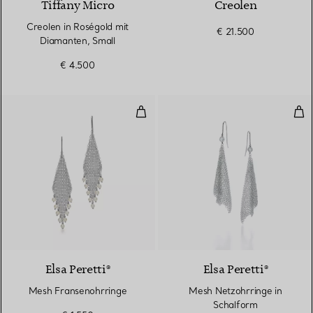
Tiffany Micro
Creolen
Creolen in Roségold mit
€ 21.500
Diamanten, Small
€ 4.500
Mesh Fransenohrringe
Mes
Elsa Peretti®
Elsa Peretti®
Mesh Fransenohrringe
Mesh Netzohrringe in
Schalform