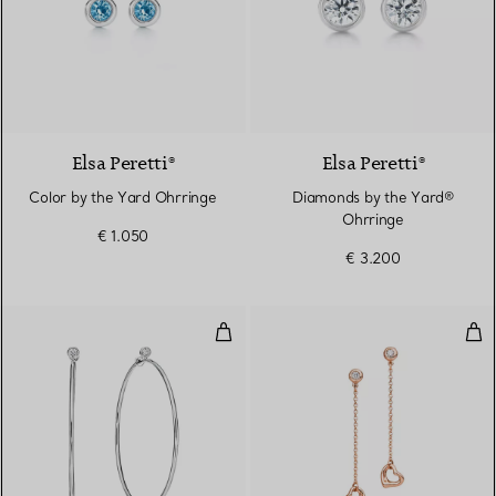
Elsa Peretti®
Elsa Peretti®
Color by the Yard Ohrringe
Diamonds by the Yard®
Ohrringe
€ 1.050
€ 3.200
Diamond Hoop Ohrringe
Dia