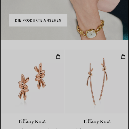
DIE PRODUKTE ANSEHEN
Kleine Ohrringe in Roségold
Ohr
2 Materialien
Tiffany Knot
Tiffany Knot