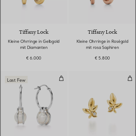
3 Materialien
Tiffany Lock
Tiffany Lock
Kleine Ohrringe in Gelbgold
Kleine Ohrringe in Roségold
mit Diamanten
mit rosa Saphiren
€ 6.000
€ 5.800
Zweireihiger Ring in Sterlingsilbe
Oli
Last Few