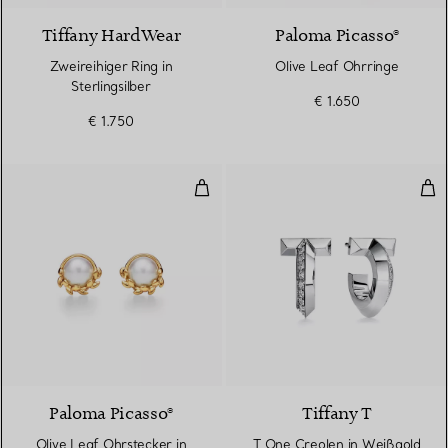
Tiffany HardWear
Paloma Picasso®
Zweireihiger Ring in
Olive Leaf Ohrringe
Sterlingsilber
€ 1.650
€ 1.750
Olive Leaf Ohrstecker in Gelbgol
T O
Paloma Picasso®
Tiffany T
Olive Leaf Ohrstecker in
T One Creolen in Weißgold