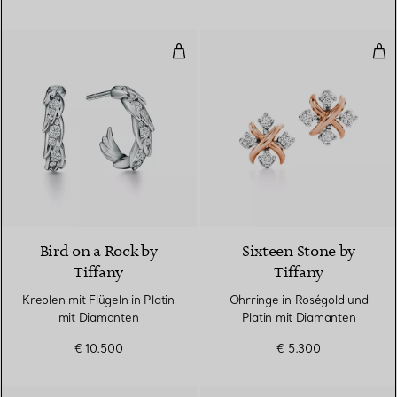
Kreolen mit Flügeln in Platin mi
Ohr
2 Materialien
Bird on a Rock by
Sixteen Stone by
Tiffany
Tiffany
Kreolen mit Flügeln in Platin
Ohrringe in Roségold und
mit Diamanten
Platin mit Diamanten
€ 10.500
€ 5.300