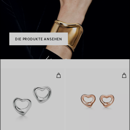
DIE PRODUKTE ANSEHEN
Open Heart Ohrstecker in Silber
Ope