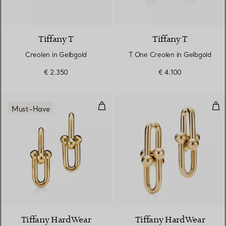
2 Materialien
Tiffany T
Tiffany T
Creolen in Gelbgold
T One Creolen in Gelbgold
€ 2.350
€ 4.100
Mittelgroße Gliederohrringe in G
Gli
Must-Have
2 Materialien
Tiffany HardWear
Tiffany HardWear