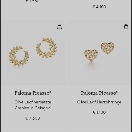
€ 1.550
€ 4.100
Olive Leaf versetzte Creolen in 
Oli
Paloma Picasso®
Paloma Picasso®
Olive Leaf versetzte
Olive Leaf Herzohrringe
Creolen in Gelbgold
€ 1.100
€ 7.600