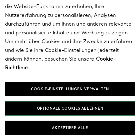
hin zu funkelnden Diamant-Ohrhängern, kunstvoll entworfen von
die Website-Funktionen zu erhöhen, Ihre
unseren Meisterhandwerker*innen. Für das perfekte Earring-
Stack kombinieren Sie verschiedene Metalle, Formen oder
Nutzererfahrung zu personalisieren, Analysen
Längen – etwa Diamantstecker, Ohrhänger und kleine Creolen –
durchzuführen und um Ihnen und anderen relevante
auf ungezwungene Weise. Präsentiert in unserer ikonischen Blue
Box sind Tiffany Ohrringe in Sterling Silver mit Tanzanite ein
und personalisierte Inhalte und Werbung zu zeigen.
außergewöhnliches Schmuckstück, das von Generation zu
Um mehr über Cookies und ihre Zwecke zu erfahren
Generation weitergegeben wird.
und wie Sie Ihre Cookie-Einstellungen jederzeit
ändern können, besuchen Sie unsere
Cookie-
HALSKETTEN & ANHÄNGER IN STERLING SILVER MIT TANZANITE
Richtlinie.
ARMBÄNDER IN STERLING SILVER MIT TANZANITE
RINGE IN STERLING SILVER MIT TANZANITE
GESCHENKE FÜR SIE IN STERLING SILVER MIT TANZANITE
COOKIE-EINSTELLUNGEN VERWALTEN
OPTIONALE COOKIES ABLEHNEN
AKZEPTIERE ALLE