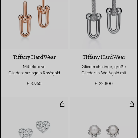
2 Materialien
Tiffany HardWear
Tiffany HardWear
Mittelgroße
Gliederohrringe, große
Gliederohrringein Roségold
Glieder in Weißgold mit
Pavé-Diamanten
€ 3.950
€ 22.800
Olive Leaf Herz-Ohrringe
Oliv