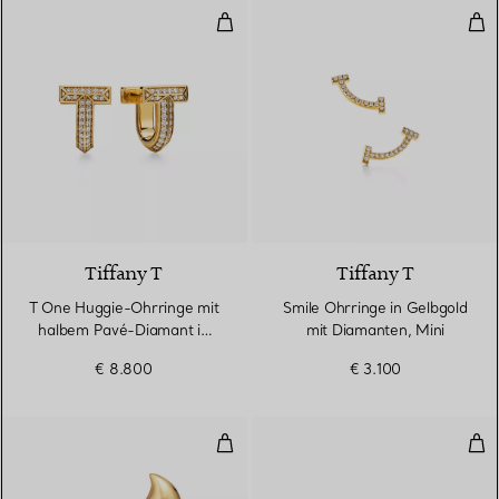
T One Huggie-Ohrringe mit halb
Smi
3 Materialien
Tiffany T
Tiffany T
T One Huggie-Ohrringe mit
Smile Ohrringe in Gelbgold
halbem Pavé-Diamant in
mit Diamanten, Mini
Gelbgold
€ 8.800
€ 3.100
Ohrstecker im Federdesign in Ge
Full