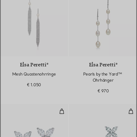
Elsa Peretti®
Elsa Peretti®
Mesh Quastenohrringe
Pearls by the Yard™ ​​
Ohrhänger
€ 1.050
€ 970
Ohrringe
Ohr