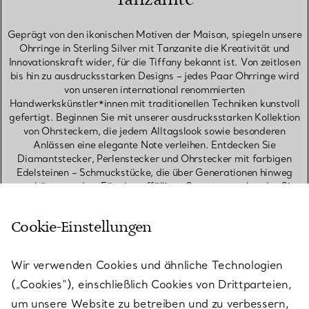
Geprägt von den ikonischen Motiven der Maison, spiegeln unsere
Ohrringe in Sterling Silver mit Tanzanite die Kreativität und
Innovationskraft wider, für die Tiffany bekannt ist. Von zeitlosen
bis hin zu ausdrucksstarken Designs – jedes Paar Ohrringe wird
von unseren international renommierten
Handwerkskünstler*innen mit traditionellen Techniken kunstvoll
gefertigt. Beginnen Sie mit unserer ausdrucksstarken Kollektion
von Ohrsteckern, die jedem Alltagslook sowie besonderen
Anlässen eine elegante Note verleihen. Entdecken Sie
Diamantstecker, Perlenstecker und Ohrstecker mit farbigen
Edelsteinen – Schmuckstücke, die über Generationen hinweg
geschätzt werden. Für ein auffälliges Statement erkunden Sie
unsere Ohrhänger und Statement-Ohrringe in einzigartigen
Formen, wie sie nur bei Tiffany zu finden sind – von unseren vom
Cookie-Einstellungen
Knoten- und Schlossmotiv inspirierten Designs bis hin zu
skulpturalen Wellen und modernen floralen Elementen. Unsere
vielfältige Kollektion von Herzohrringen vereint verspielte und
Wir verwenden Cookies und ähnliche Technologien
elegante Designs – erhältlich als Stecker, Creolen oder
Ohrhänger. Entdecken Sie zudem unsere begehrte Auswahl an
(„Cookies“), einschließlich Cookies von Drittparteien,
Diamantohrringen: von Pavé-Creolen über Solitär-Ohrringe bis
um unsere Website zu betreiben und zu verbessern,