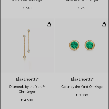
€ 640
€ 960
Diamonds by the Yard® Ohrhäng
Col
Elsa Peretti®
Elsa Peretti®
Diamonds by the Yard®
Color by the Yard Ohrringe
Ohrhänger
€ 3.300
€ 4.600