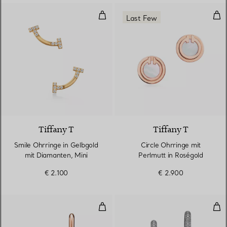
Smile Ohrringe in Gelbgold mit D
Cir
Last Few
3 Materialien
Tiffany T
Tiffany T
Smile Ohrringe in Gelbgold
Circle Ohrringe mit
mit Diamanten, Mini
Perlmutt in Roségold
€ 2.100
€ 2.900
Mittelgroße Gliederohrringein R
Gli