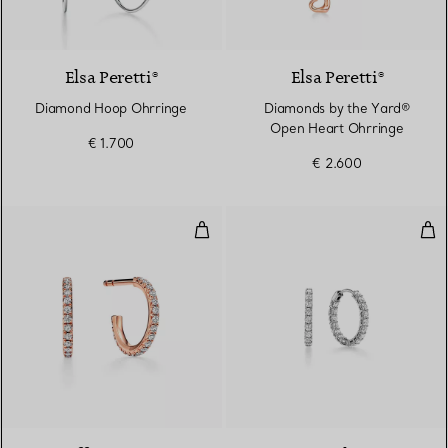
Elsa Peretti®
Elsa Peretti®
Diamond Hoop Ohrringe
Diamonds by the Yard®
Open Heart Ohrringe
€ 1.700
€ 2.600
Creolen in Roségold mit Diamant
Cre
2 Materialien