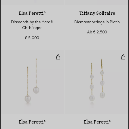
Elsa Peretti®
Tiffany Solitaire
Diamonds by the Yard®
Diamantohrringe in Platin
Ohrhänger
Ab
€ 2.500
€ 5.000
Pearls by the Yard™ ​​Ohrhänger
Pea
Elsa Peretti®
Elsa Peretti®