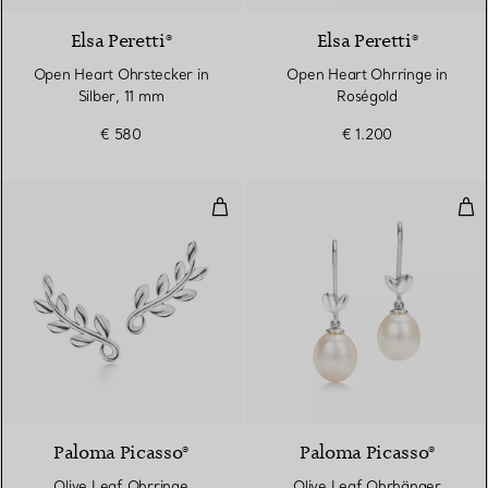
Elsa Peretti®
Elsa Peretti®
Open Heart Ohrstecker in
Open Heart Ohrringe in
Silber, 11 mm
Roségold
€ 580
€ 1.200
Olive Leaf Ohrringe
Oli
Paloma Picasso®
Paloma Picasso®
Olive Leaf Ohrringe
Olive Leaf Ohrhänger