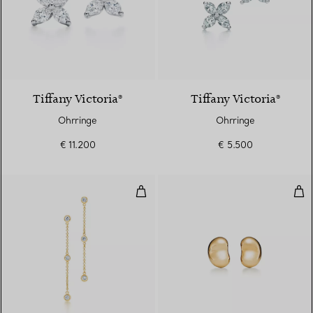
2 Materialien
Tiffany Victoria®
Tiffany Victoria®
Ohrringe
Ohrringe
€ 11.200
€ 5.500
Diamonds by the Yard® Ohrhäng
Bea