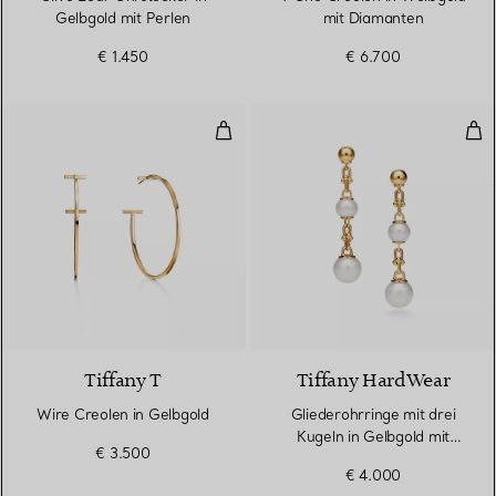
Gelbgold mit Perlen
mit Diamanten
€ 1.450
€ 6.700
Wire Creolen in Gelbgold
Gli
2 Materialien
Tiffany T
Tiffany HardWear
Wire Creolen in Gelbgold
Gliederohrringe mit drei
Kugeln in Gelbgold mit
€ 3.500
Süßwasserperlen
€ 4.000