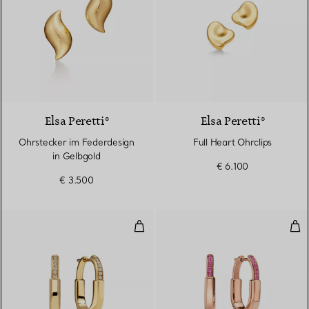
Elsa Peretti®
Elsa Peretti®
Ohrstecker im Federdesign
Full Heart Ohrclips
in Gelbgold
€ 6.100
€ 3.500
Kleine Ohrringe in Gelbgold mit
Kle