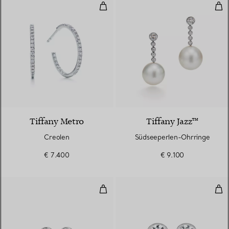
Creolen
Süd
2 Materialien
Tiffany Metro
Tiffany Jazz™
Creolen
Südseeperlen-Ohrringe
€ 7.400
€ 9.100
Color by the Yard Ohrringe
Dia