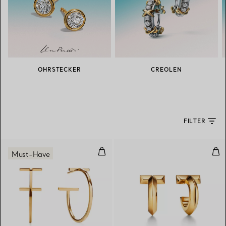
OHRSTECKER
CREOLEN
FILTER
Creolen in Gelbgold
T O
Must-Have