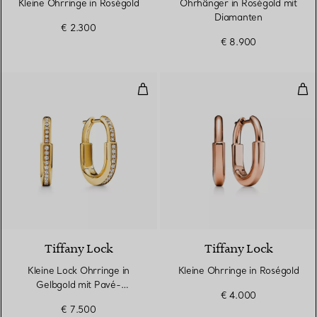
Kleine Ohrringe in Roségold
Ohrhänger in Roségold mit
Diamanten
€ 2.300
€ 8.900
Kleine Lock Ohrringe in Gelbgol
Kle
3 Materialien
Tiffany Lock
Tiffany Lock
Kleine Lock Ohrringe in
Kleine Ohrringe in Roségold
Gelbgold mit Pavé-
€ 4.000
Diamanten
€ 7.500