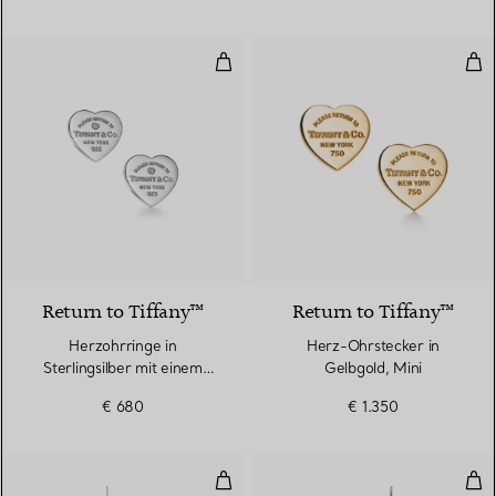
Herzohrringe in Sterlingsilber m
Her
Return to Tiffany™
Return to Tiffany™
Herzohrringe in
Herz-Ohrstecker in
Sterlingsilber mit einem
Gelbgold, Mini
Diamanten, Mini
€ 680
€ 1.350
Mesh Quastenohrringe
Pea