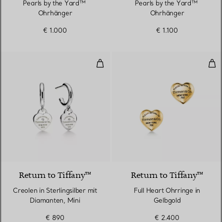
Pearls by the Yard™ ​​
Pearls by the Yard™ ​​
Ohrhänger
Ohrhänger
€ 1.000
€ 1.100
Creolen in Sterlingsilber mit Dia
Ful
Return to Tiffany™
Return to Tiffany™
Creolen in Sterlingsilber mit
Full Heart Ohrringe in
Diamanten, Mini
Gelbgold
€ 890
€ 2.400