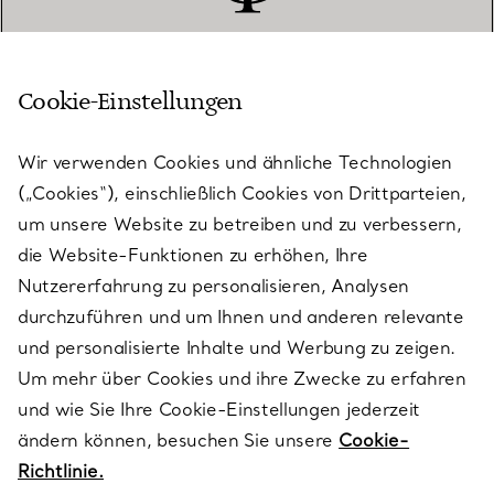
Cookie-Einstellungen
KUNDENSERVICE
Wir verwenden Cookies und ähnliche Technologien
(„Cookies“), einschließlich Cookies von Drittparteien,
SERVICES
um unsere Website zu betreiben und zu verbessern,
die Website-Funktionen zu erhöhen, Ihre
Nutzererfahrung zu personalisieren, Analysen
ÜBER TIFFANY & CO.
durchzuführen und um Ihnen und anderen relevante
und personalisierte Inhalte und Werbung zu zeigen.
Um mehr über Cookies und ihre Zwecke zu erfahren
RECHTLICHE HINWEISE
und wie Sie Ihre Cookie-Einstellungen jederzeit
ändern können, besuchen Sie unsere
Cookie-
Richtlinie.
FOLGEN SIE UNS