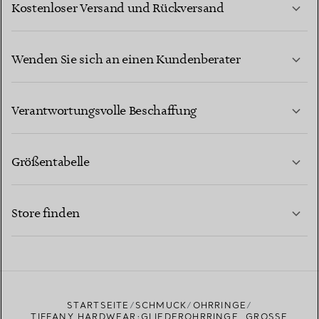
Kostenloser Versand und Rückversand
Wenden Sie sich an einen Kundenberater
MEHR ERFAHREN
Verantwortungsvolle Beschaffung
Größentabelle
KONTAKTIEREN SIE UNS
MEHR ERFAHREN
Store finden
MEHR ERFAHREN
EINEN STORE IN IHRER NÄHE FINDEN
STARTSEITE
SCHMUCK
OHRRINGE
TIFFANY HARDWEAR:GLIEDEROHRRINGE, GROSSE G