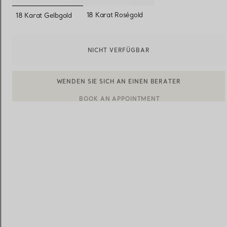
ausgewählt
18 Karat Roségold
18 Karat Gelbgold
Eheringe für Damen
Eheringe für Herren
NICHT VERFÜGBAR
Vereinbaren Sie Ihren
Termin
mit e
BOOK AN APPOINTMENT
EINEN KUNDENBERATER KONTAKTIEREN ODER EINEN TERM