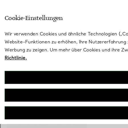
Treten Sie ein in die Welt von 
Cookie-Einstellungen
Gehen Sie auf die Seite „Stores“
Wir verwenden Cookies und ähnliche Technologien („Cook
Website-Funktionen zu erhöhen, Ihre Nutzererfahrung z
Werbung zu zeigen. Um mehr über Cookies und ihre Zwe
Richtlinie.
Tiffany T
Wire Creolen in Gelbgold
€ 3.500
inkl. MwSt