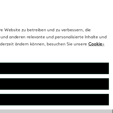
ionen und exklusive Updates an.
Kontaktieren Sie un
Melden Sie sich
re Website zu betreiben und zu verbessern, die
und anderen relevante und personalisierte Inhalte und
ederzeit ändern können, besuchen Sie unsere
Cookie-