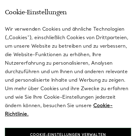
Cookie-Einstellungen
KUNDENSERVICE
Wir verwenden Cookies und ähnliche Technologien
(„Cookies“), einschließlich Cookies von Drittparteien,
SERVICES
um unsere Website zu betreiben und zu verbessern,
die Website-Funktionen zu erhöhen, Ihre
Nutzererfahrung zu personalisieren, Analysen
ÜBER TIFFANY & CO.
durchzuführen und um Ihnen und anderen relevante
und personalisierte Inhalte und Werbung zu zeigen.
Um mehr über Cookies und ihre Zwecke zu erfahren
RECHTLICHE HINWEISE
und wie Sie Ihre Cookie-Einstellungen jederzeit
ändern können, besuchen Sie unsere
Cookie-
Richtlinie.
FOLGEN SIE UNS
COOKIE-EINSTELLUNGEN VERWALTEN