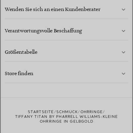
Wenden Sie sich an einen Kundenberater
MEHR ERFAHREN
Verantwortungsvolle Beschaffung
Größentabelle
KONTAKTIEREN SIE UNS
MEHR ERFAHREN
Store finden
MEHR ERFAHREN
EINEN STORE IN IHRER NÄHE FINDEN
STARTSEITE
SCHMUCK
OHRRINGE
TIFFANY TITAN BY PHARRELL WILLIAMS:KLEINE
OHRRINGE IN GELBGOLD