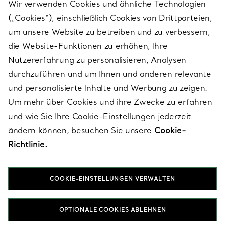
Wir verwenden Cookies und ähnliche Technologien
(„Cookies“), einschließlich Cookies von Drittparteien,
SERVICES
um unsere Website zu betreiben und zu verbessern,
die Website-Funktionen zu erhöhen, Ihre
Nutzererfahrung zu personalisieren, Analysen
ÜBER TIFFANY & CO.
durchzuführen und um Ihnen und anderen relevante
und personalisierte Inhalte und Werbung zu zeigen.
Um mehr über Cookies und ihre Zwecke zu erfahren
RECHTLICHE HINWEISE
und wie Sie Ihre Cookie-Einstellungen jederzeit
ändern können, besuchen Sie unsere
Cookie-
Richtlinie.
FOLGEN SIE UNS
COOKIE-EINSTELLUNGEN VERWALTEN
Standort ändern:
OPTIONALE COOKIES ABLEHNEN
T&Co. 2026