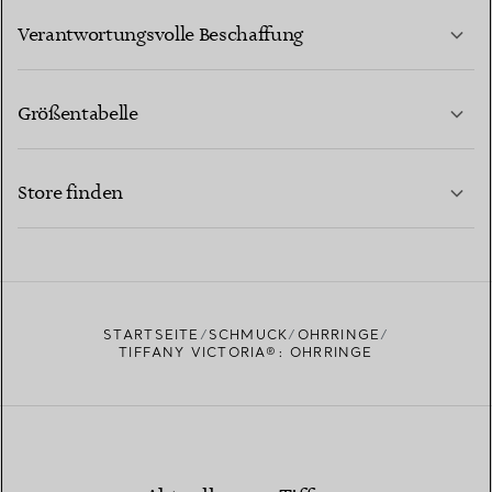
Verantwortungsvolle Beschaffung
Größentabelle
KONTAKTIEREN SIE UNS
MEHR ERFAHREN
Store finden
MEHR ERFAHREN
EINEN STORE IN IHRER NÄHE FINDEN
STARTSEITE
SCHMUCK
OHRRINGE
TIFFANY VICTORIA®: OHRRINGE