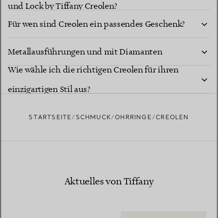
und Lock by Tiffany Creolen?
Für wen sind Creolen ein passendes Geschenk?
Sind Tiffany Creolen in verschiedenen Größen,
Metallausführungen und mit Diamanten
Wie wähle ich die richtigen Creolen für ihren
erhältlich?
einzigartigen Stil aus?
STARTSEITE
SCHMUCK
OHRRINGE
CREOLEN
Aktuelles von Tiffany